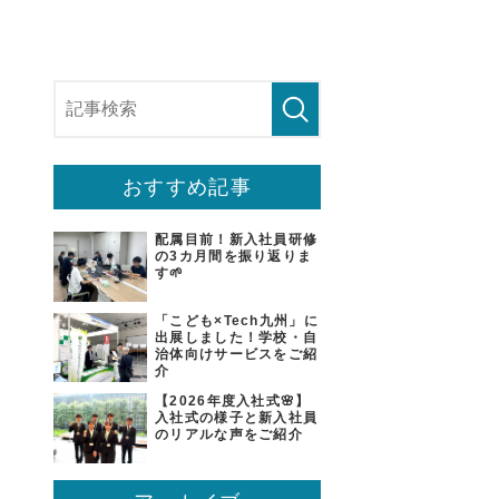
おすすめ記事
配属目前！新入社員研修
の3カ月間を振り返りま
す🌱
「こども×Tech九州」に
出展しました！学校・自
治体向けサービスをご紹
介
【2026年度入社式🌸】
入社式の様子と新入社員
のリアルな声をご紹介