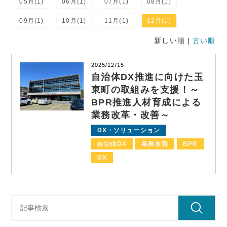
05月(1)
06月(1)
07月(1)
08月(1)
09月(1)
10月(1)
11月(1)
12月(1)
新しい順 |
古い順
2025/12/15
自治体DX推進に向けた玉
東町の取組みを支援！～
BPR推進人材育成による
業務改革・改善～
DX・ソリューション
自治体DX
業務改善
BPR
DX